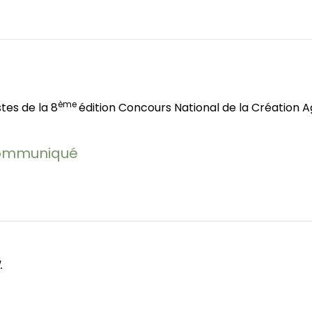
ème
stes de la 8
édition Concours National de la Création 
communiqué
.